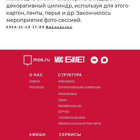
декоративный цилиндр, используя для этого
картон, ленты, перья и др. Закончилось
мероприятие фото-сессией.
2024-11-13 17:00
Ивановское
О НАС
СТРУКТУРА
Новости
Библиотеки
Документы
Территориальные управления
Места встречи
Парки
Выставочный зал
Модули
Тренажёрные залы
Бассейны и зоны отдыха у воды
АФИША
СЕРВИСЫ