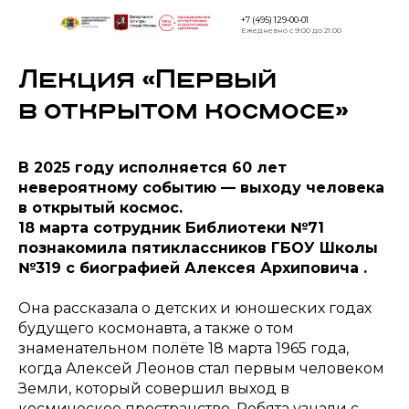
+7 (495) 129-00-01
Ежедневно с 9:00 до 21:00
Лекция «Первый
Версия дл
слабовид
в открытом космосе»
В 2025 году исполняется 60 лет
невероятному событию — выходу человека
в открытый космос.
18 марта сотрудник Библиотеки №71
познакомила пятиклассников ГБОУ Школы
№319 с биографией Алексея Архиповича .
Она рассказала о детских и юношеских годах
будущего космонавта, а также о том
знаменательном полёте 18 марта 1965 года,
когда Алексей Леонов стал первым человеком
Земли, который совершил выход в
космическое пространство. Ребята узнали с