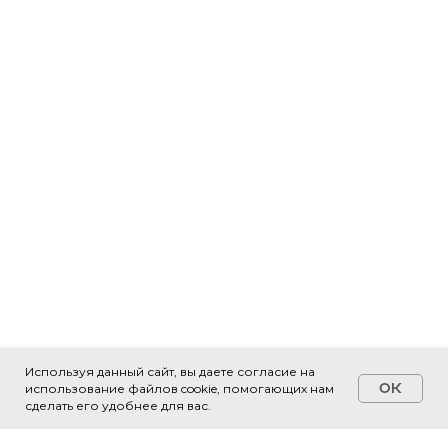
Используя данный сайт, вы даете согласие на
OK
использование файлов cookie, помогающих нам
Свяжитесь с нами!
сделать его удобнее для вас.