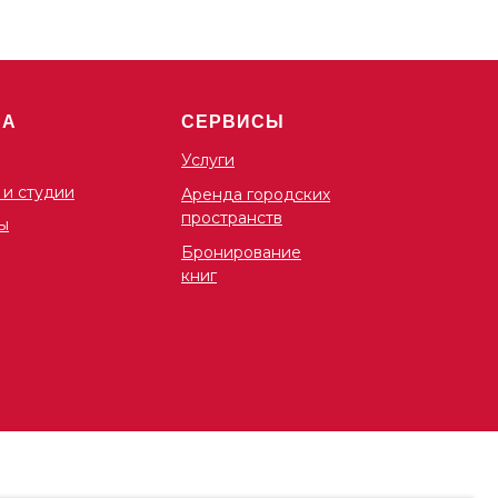
ША
СЕРВИСЫ
Услуги
 и студии
Аренда городских
пространств
ы
Бронирование
книг