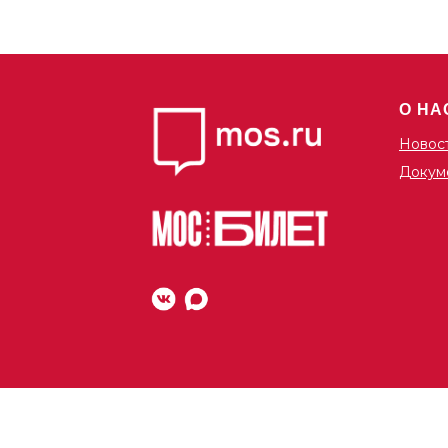
О НА
Новос
Докум