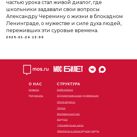
частью урока стал живой диалог, где
школьники задавали свои вопросы
Александру Черемину о жизни в блокадном
Ленинграде, о мужестве и силе духа людей,
переживших эти суровые времена.
2025-01-24 13:00
О НАС
СТРУКТУРА
Новости
Библиотеки
Документы
Территориальные управления
Места встречи
Парки
Выставочный зал
Модули
Тренажёрные залы
Бассейны и зоны отдыха у воды