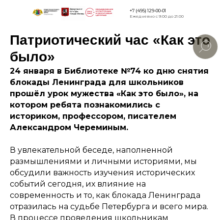
+7 (495) 129-00-01
Ежедневно с 9:00 до 21:00
Патриотический час «Как это
Версия для
слабовидящи
было»
24 января в Библиотеке №74 ко дню снятия
блокады Ленинграда для школьников
прошёл урок мужества «Как это было», на
котором ребята познакомились с
историком, профессором, писателем
Александром Череминым.
В увлекательной беседе, наполненной
размышлениями и личными историями, мы
обсудили важность изучения исторических
событий сегодня, их влияние на
современность и то, как блокада Ленинграда
отразилась на судьбе Петербурга и всего мира.
В процессе проведения школьникам