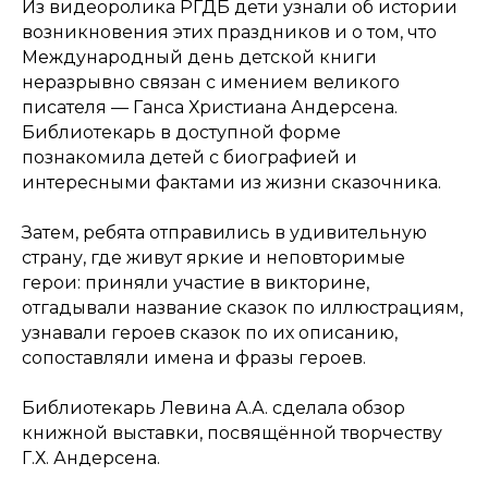
Из видеоролика РГДБ дети узнали об истории
возникновения этих праздников и о том, что
Международный день детской книги
неразрывно связан с имением великого
писателя — Ганса Христиана Андерсена.
Библиотекарь в доступной форме
познакомила детей с биографией и
интересными фактами из жизни сказочника.
Затем, ребята отправились в удивительную
страну, где живут яркие и неповторимые
герои: приняли участие в викторине,
отгадывали название сказок по иллюстрациям,
узнавали героев сказок по их описанию,
сопоставляли имена и фразы героев.
Библиотекарь Левина А.А. сделала обзор
книжной выставки, посвящённой творчеству
Г.Х. Андерсена.