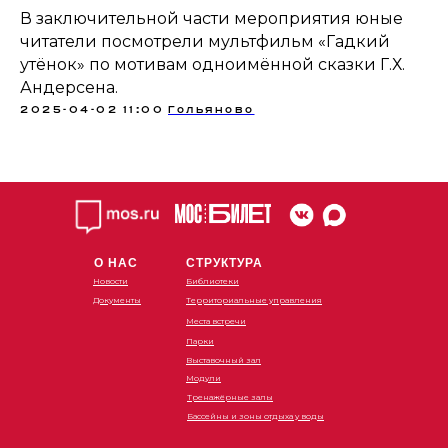
В заключительной части мероприятия юные
читатели посмотрели мультфильм «Гадкий
утёнок» по мотивам одноимённой сказки Г.Х.
Андерсена.
2025-04-02 11:00
Гольяново
О НАС
СТРУКТУРА
Новости
Библиотеки
Документы
Территориальные управления
Места встречи
Парки
Выставочный зал
Модули
Тренажёрные залы
Бассейны и зоны отдыха у воды