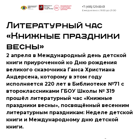
+7 (495) 129-00-01
Ежедневно с 9:00 до 21:00
Литературный час
Версия дл
слабовид
«Книжные праздники
весны»
2 апреля в Международный день детской
книги приуроченной ко Дню рождения
великого сказочника Ганса Христиана
Андерсена, которому в этом году
исполняется 220 лет в Библиотеке №71 с
второклассниками ГБОУ Школы № 319
прошёл литературный час «Книжные
праздники весны», посвящённый весенним
литературным праздникам: Неделе детской
книги и Международному дню детской
книги.