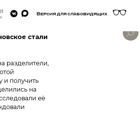
01
Версия для слабовидящих
00
новское стали
а разделители,
ботой
у и получить
делились на
сследовали её
ендовали