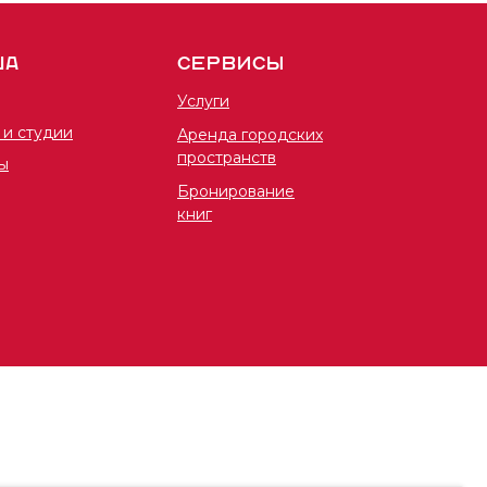
ША
СЕРВИСЫ
Услуги
 и студии
Аренда городских
пространств
ы
Бронирование
книг