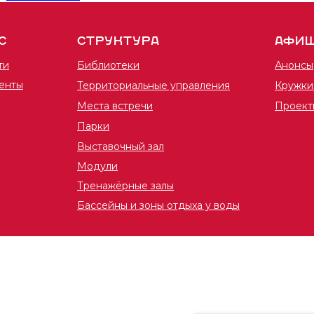
С
СТРУКТУРА
АФИ
ти
Библиотеки
Анонсы
енты
Территориальные управления
Кружки
Места встречи
Проект
Парки
Выставочный зал
Модули
Тренажёрные залы
Бассейны и зоны отдыха у воды