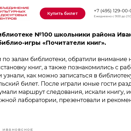
тели книг
+7 (495) 129-00-
Купить билет
Ежедневно с 9:00 до 21:
Библиотеке №100 школьники района Ива
библио-игры «Почитатели книг».
 по залам библиотеки, обратили внимание н
сстановку книг, а также познакомились с ра
 узнали, как можно записаться в библиотек
ьский билет. После играли юные гости раз
умали маршрут следования, искали книгу, и
нижной лаборатории, презентовали и реком
ИВАНОВСКОЕ