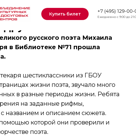
+7 (495) 129-00-
Купить билет
Ежедневно с 9:00 до 21:
я другой»
великого русского поэта Михаила
ря в Библиотеке №71 прошла
а.
отекаря шестиклассники из ГБОУ
траницах жизни поэта, звучало много
нных в разные периоды жизни. Ребята
орения на заданные рифмы,
 с названием и описанием сюжета.
 помощью которой они проверили и
орчестве поэта.