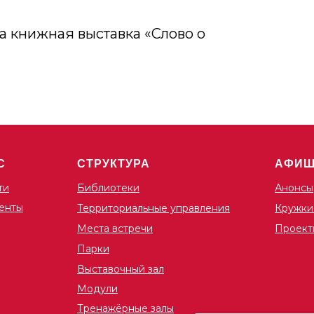
 книжная выставка «Слово о
С
СТРУКТУРА
АФИ
ти
Библиотеки
Анонсы
енты
Территориальные управления
Кружки
Места встречи
Проект
Парки
Выставочный зал
Модули
Тренажёрные залы