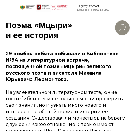
+7 (495) 129-00-01
Ежедневно с 9:00 до 21:00
Поэма «Мцыри»
Версия для
слабовидящи
и ее история
29 ноября ребята побывали в Библиотеке
№94 на литературной встрече,
посвящённой поэме «Мцыри» великого
русского поэта и писателя Михаила
Юрьевича Лермонтова.
На увлекательном литературном тесте, юные
гости библиотеки не только смогли проверить
свои знания, но и узнать много нового и
интересного об этой поэме и истории её
создания. Существовал ли монастырь на берегу
двух рек? Какое отношение к поэме имеют
произведения Шота Руставели и Джорджа