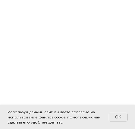
Используя данный сайт, вы даете согласие на
OK
использование файлов cookie, помогающих нам
Свяжитесь с нами!
сделать его удобнее для вас.