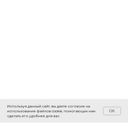
Используя данный сайт, вы даете согласие на
OK
использование файлов cookie, помогающих нам
Свяжитесь с нами!
сделать его удобнее для вас.