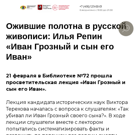
+7 (495) 129-00-01
Ежедневно с 9:00 до 21:00
Ожившие полотна в русской
Версия для
слабовидящи
живописи: Илья Репин
«Иван Грозный и сын его
Иван»
21 февраля в Библиотеке №72 прошла
просветительская лекция «Иван Грозный и
сын его Иван».
Лекция кандидата исторических наук Виктора
Терехова началась с вопроса к слушателям: «Так
убивал ли Иван Грозный своего сына?». В ходе
лекции слушатели вместе с лектором
попытались систематизировать факты и