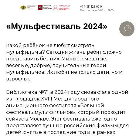
+7 (495) 129-00-01
Ежедневно с 9:00 до 21:00
«Мульфестиваль 2024»
Версия дл
слабовид
Какой ребёнок не любит смотреть
мультфильмы? Сегодня жизнь ребят сложно
представить без них. Милые, смешные,
весёлые, добрые, поучительные герои
мультфильмов. Их любят не только дети, но и
взрослые.
Библиотека №71 в 2024 году снова стала одной
из площадок XVIII Международного
анимационного фестиваля «Большой
фестиваль мультфильмов», который проходит
сейчас в Москве. Этот фестиваль ежегодно
представляет лучшие российские фильмы для
детей, снятые в последние годы, в рамках