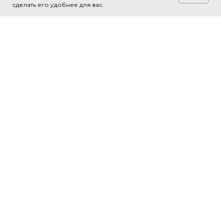
сделать его удобнее для вас.
О НАС
СТРУКТУРА
Новости
Библиотеки
Документы
Территориальные управления
Места встречи
Парки
Выставочный зал
Модули
Тренажёрные залы
Бассейны и зоны отдыха у воды
АФИША
СЕРВИСЫ
Анонсы
Услуги
Кружки и студии
Аренда городских
пространств
Проекты
Бронирование
книг