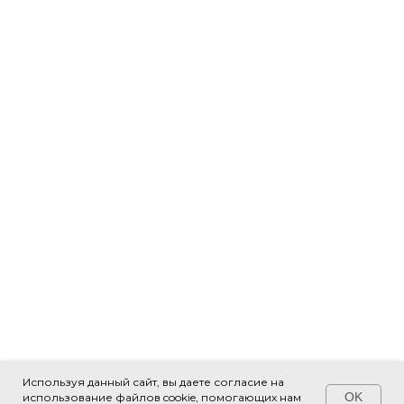
Используя данный сайт, вы даете согласие на
OK
использование файлов cookie, помогающих нам
Свяжитесь с нами!