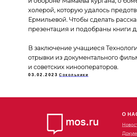
и обороне Мамаева кургана, о бом
холерой, которую удалось предот
Ермильевой. Чтобы сделать расск
презентация и подобраны книги д
В заключение учащиеся Технолог
отрывки из документального филь
и советских кинооператоров.
03.02.2023
Сокольники
О НА
Новос
Докум