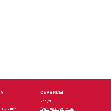
ША
СЕРВИСЫ
Услуги
 и студии
Аренда городских