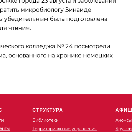
бежке города 23 августа и заболевании
вратить микробиологу Зинаиде
аз убедительным была подготовлена
ля чтения.
ического колледжа № 24 посмотрели
ма, основанного на хронике немецких
С
СТРУКТУРА
АФИ
ти
Библиотеки
Анонсы
енты
Территориальные управления
Кружки