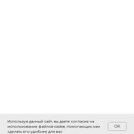
Используя данный сайт, вы даете согласие на
OK
использование файлов cookie, помогающих нам
Свяжитесь с нами!
сделать его удобнее для вас.