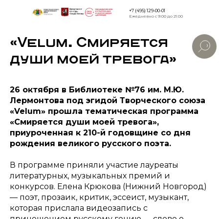
+7 (495) 129-00-01
Ежедневно с 9:00 до 21:00
«Velum. Смиряется
Версия для
слабовидящи
души моей тревога»
26 октября в Библиотеке №76 им. М.Ю.
Лермонтова под эгидой Творческого союза
«Velum» прошла тематическая программа
«Смиряется души моей тревога»,
приуроченная к 210-й годовщине со дня
рождения великого русского поэта.
В программе приняли участие лауреаты
литературных, музыкальных премий и
конкурсов. Елена Крюкова (Нижний Новгород)
— поэт, прозаик, критик, эссеист, музыкант,
которая прислала видеозапись с
приношением русскому гению — слово о