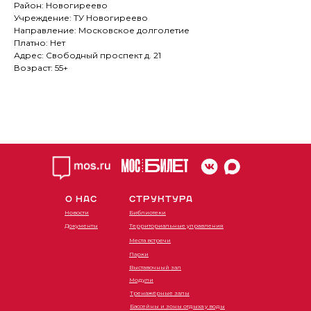
Район: Новогиреево
Учреждение: ТУ Новогиреево
Направление: Московское долголетие
Платно: Нет
Адрес: Свободный проспект д. 21
Возраст: 55+
О НАС
СТРУКТУРА
Новости
Библиотеки
Документы
Территориальные управления
Места встречи
Парки
Выставочный зал
Модули
Тренажёрные залы
Бассейны и зоны отдыха у воды