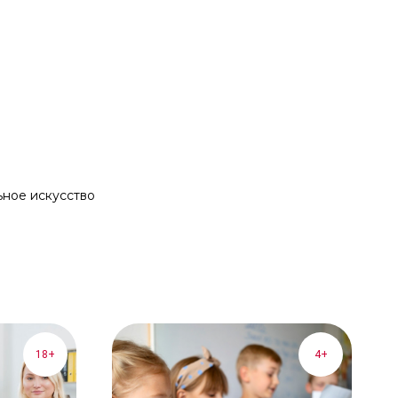
ьное искусство
18+
4+