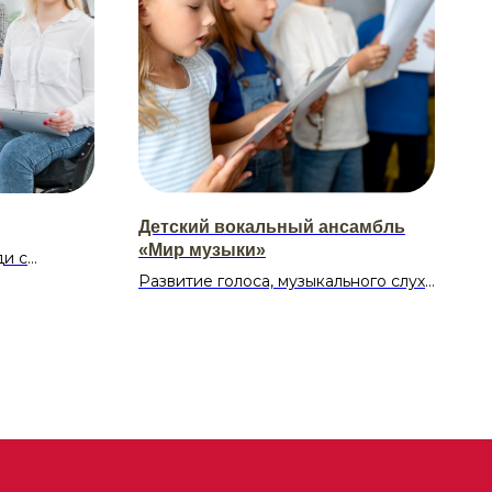
Детский вокальный ансамбль
«Мир музыки»
ди с
остями по
Развитие голоса, музыкального слуха
ете
и памяти, чувства ритма,
ятия для
формирование у учащихся
ссии,
практических умений и навыков
обсуждение
(чистота интонирования,
 В клубе
артикуляция и дыхание, чтение с
сфера, где
листа, аккордовое пение).
поделиться
оением.
Расписание:
Вторник 16:00-17:00 (4-6 лет) 17:00-