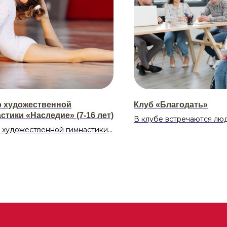
р художественной
Клуб «Благодать»
стики «Наследие» (7-16 лет)
В клубе встречаются лю
 художественной гимнастики
ограниченными возможн
возможность вашему ребенку:
здоровью. Здесь вы найд
ть гибкость, координацию и
разнообразные меропри
во ритма; освоить базовые
встреч и общения: диску
нты художественной
советы, музыка, танцы, 
стики; раскрыть свой
прочитанной литературы.
ивный потенциал и полюбить
царит дружелюбная атмо
прекрасный вид спорта!
каждый участник может 
своими мыслями и настр
сание: