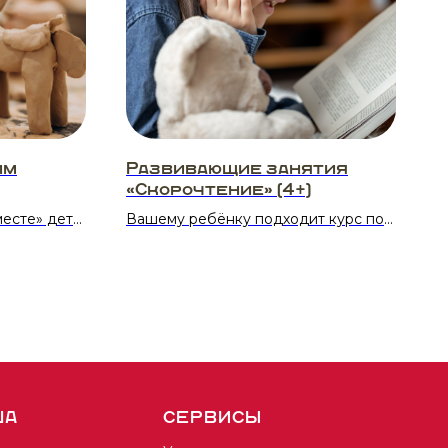
им
Развивающие занятия
«Скорочтение» (4+)
месте» дети
Вашему ребёнку подходит курс по
стерство
скорочтению, если вы хотите, чтобы:
тилиновую
— он обучился читать с нуля;
е!
— повысил скорость чтения;
— развил умение пересказывать;
— улучшил логические и
мыслительные способности;
— его зрительная и слуховая память
стали цепкими;
— у него улучшились концентрация,
ША
СЕРВИСЫ
внимательность, усидчивость.