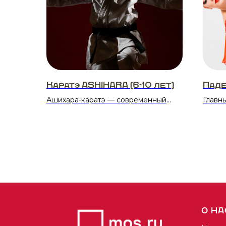
Каратэ ASHIHARA (6-10 лет)
Паде
Ашихара-каратэ — современный
Главн
стиль контактного каратэ,
напра
акцентирующий внимание на
стали
технике перемещения и выводе
бальн
противника из равновесия.
перел
Подходит для детей и подростков.
танцы
бабуш
Расписание:
музыка
Понедельник: 16:00–17:00
востр
Пятница: 16:00–17:00
Благо
обшир
О НА
Стоимость:
творч