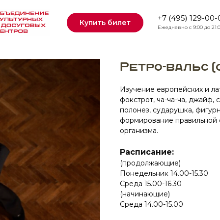
+7 (495) 129-00-
Купить билет
Ежедневно с 9:00 до 21:
Ретро-вальс (
Изучение европейских и лат
фокстрот, ча-ча-ча, джайф, 
полонез, сударушка, фигурн
формирование правильной 
организма.
Расписание:
(продолжающие)
Понедельник 14.00-15.30
Среда 15.00-16.30
(начинающие)
Среда 14.00-15.00