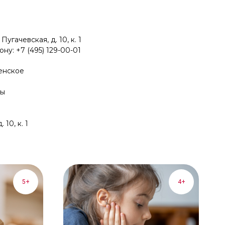
угачевская, д. 10, к. 1
ну: +7 (495) 129-00-01
енское
цы
 10, к. 1
5+
4+