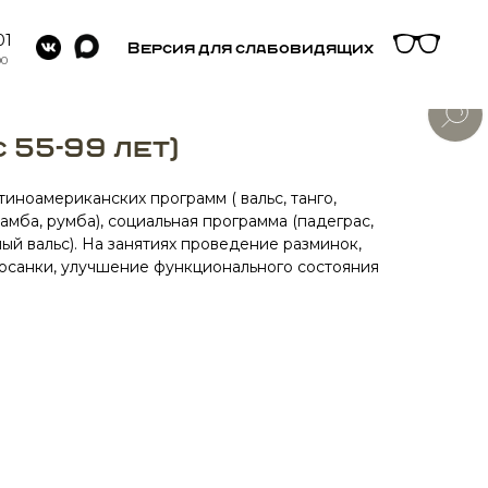
01
Версия для слабовидящих
00
с 55-99 лет)
иноамериканских программ ( вальс, танго,
самба, румба), социальная программа (падеграс,
ый вальс). На занятиях проведение разминок,
осанки, улучшение функционального состояния