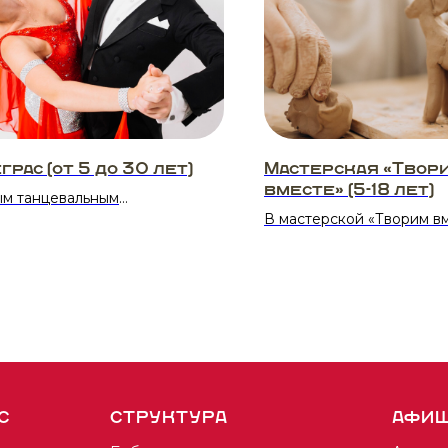
грас (от 5 до 30 лет)
Мастерская «Твор
вместе» (5-18 лет)
ым танцевальным
влением Студии «Падеграс»
В мастерской «Творим в
 салонные и современные
и подростки изучают ма
ые танцы в сценическом
лепки, аппликации, плас
ожении. Позабытые бальные
живопись и многое друго
, любимые когда-то
ками и дедушками, ретро-
Расписание:
 и ретро-стиль вновь стали
Среда 16:30-17:00
ебованными и популярными.
Четверг 18:00-19:00
даря творческой энергии,
Суббота 11:30-13:00
ному репертуару и активной
С
СТРУКТУРА
АФИ
еской деятельности Студии
Стоимость: