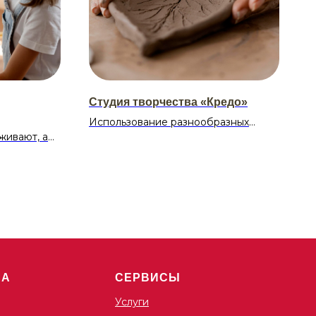
Студия творчества «Кредо»
Использование разнообразных
живают, а
видов работ и художественной
ц?
техники: глина, гуашь, акварель,
я» — это
гелиевые ручки, фломастеры,
вения,
маркеры, туши, чернила, акриловые
ения самых
краски, разные виды бумаги и
 каждый
карандашей.
 от
до
Расписание:
имедийного
Среда 13:00-15:00
Суббота 11:00-13:00
ША
СЕРВИСЫ
Стоимость:
Услуги
Бесплатно