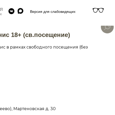
01
Версия для слабовидящих
00
ис 18+ (св.посещение)
ис в рамках свободного посещения (без
еево), Мартеновская д. 30