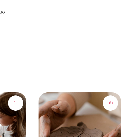
во
3+
18+