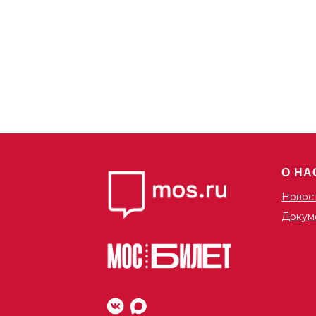
мир вещей, в котором мы живём со
сочет
своими друзьями, близкими людьми,
и сам
через который выражаем себя,
разви
сформировать «дизайнерское
конце
мышление». В студии есть швейные
мышле
машинки, дети учатся работать на
них.
Распи
Вторни
Расписание:
17:30
Вторник 17:00 - 18:00
Стоим
Стоимость:
10 000
О НА
4 занятия — 3700 руб.
1000 
Разовое — 1203 руб.
Новос
Адре
Докум
Щелко