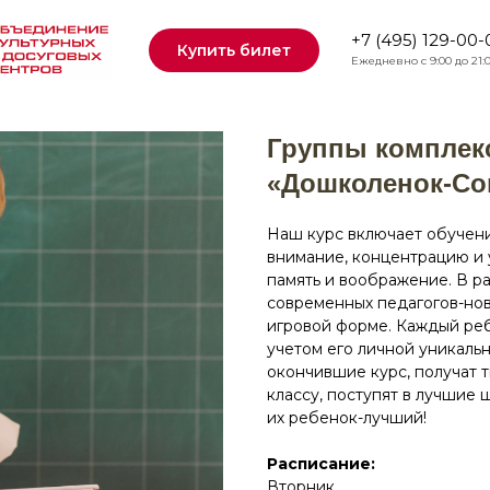
+7 (495) 129-00-
Купить билет
Ежедневно с 9:00 до 21:
Группы комплекс
«Дошколенок-Со
Наш курс включает обучени
внимание, концентрацию и 
память и воображение. В р
современных педагогов-нов
игровой форме. Каждый ре
учетом его личной уникальн
окончившие курс, получат 
классу, поступят в лучшие 
их ребенок-лучший!
Расписание:
Вторник