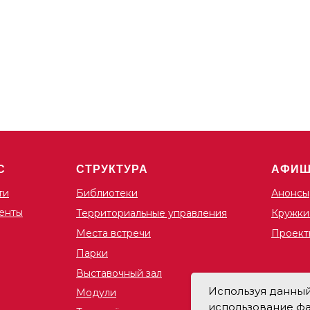
ание техники, философии
приглашает всех желаю
оразвития. Тренировки
поддерживать отличную
вают физическую силу,
физическую форму! Эфф
нтрацию, стратегическое
тренировки помогут укр
ние и духовный рост.
здоровье, повысить выно
развить силу мышц. Регу
сание:
занятия обеспечат бодро
к, четверг, суббота 16:00–
отличное настроение и г
любым повседневным за
ость:
Расписание:
 рублей за 13 занятий
Понедельник, среда
С
СТРУКТУРА
АФИ
рублей — разово
11:00-12:00
12:00-13:00
ти
Библиотеки
Анонсы
с площадки:
енты
Территориальные управления
Кружки
вское шоссе, д. 21
Стоимость:
Места встречи
Проект
Бесплатно
Парки
Адрес:
Выставочный зал
ТУ Метрогородок
Используя данный 
Модули
НП «Лосиный остров»
использование фа