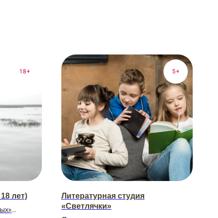
18+
5+
18 лет)
Литературная студия
«Светлячки»
ых»