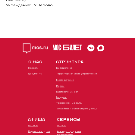
Учреждение: ТУ Перово
О НАС
СТРУКТУРА
Новости
Библиотеки
Документы
Территориальные управления
Места встречи
Парки
Выставочный зал
Модули
Тренажёрные залы
Бассейны и зоны отдыха у воды
АФИША
СЕРВИСЫ
Анонсы
Услуги
Кружки и студии
Аренда городских
пространств