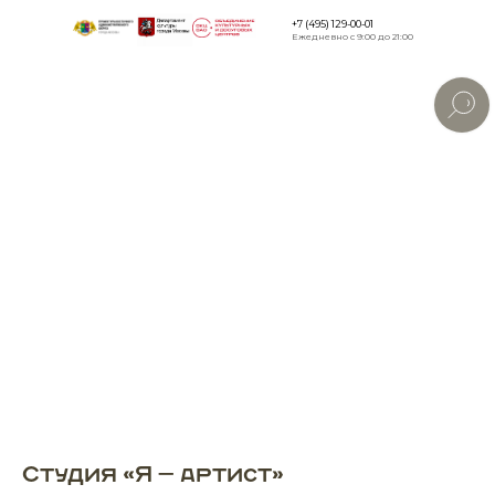
+7 (495) 129-00-01
Ежедневно с 9:00 до 21:00
Версия дл
слабовид
Студия «Я — артист»