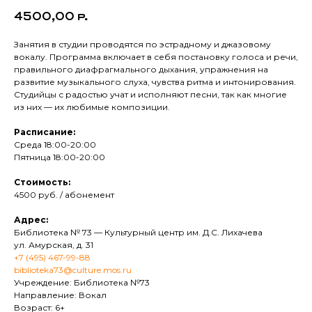
4500,00
р.
Занятия в студии проводятся по эстрадному и джазовому
вокалу. Программа включает в себя постановку голоса и речи,
правильного диафрагмального дыхания, упражнения на
развитие музыкального слуха, чувства ритма и интонирования.
Студийцы с радостью учат и исполняют песни, так как многие
из них — их любимые композиции.
Расписание:
Среда 18:00-20:00
Пятница 18:00-20:00
Стоимость:
4500 руб. / абонемент
Адрес:
Библиотека № 73 — Культурный центр им. Д.С. Лихачева
ул. Амурская, д. 31
+7 (495) 467-99-88
biblioteka73@culture.mos.ru
Учреждение: Библиотека №73
Направление: Вокал
Возраст: 6+