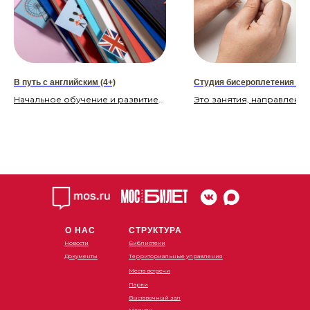
В путь с английским (4+)
Студия бисероплетения «Б
Начальное обучение и развитие
Это занятия, направленны
коммуникативных умений при
обучение созданию изде
составлении монологического и
бисера, знакомство с
диалогического высказываний,
декоративно-прикладны
включая умения осуществлять
искусством.
устное и письменное
высказывание; усвоение
Расписание:
необходимого для уровня
Суббота 12:00-14:00 14:00
обучения количества
16:00-18:00
лексических единиц, обогащение
Воскресенье 12:00-14:00 1
и дифференциация активного и
16:00 16:00-18:00
О НАС
СТРУКТУРА
пассивного вокабуляра;
Новости
Библиотеки
Развитие способности извлекать
Стоимость:
Документы
Территориальные управления
информацию из текстов
Бесплатно
Места встречи
соответствующего 1ого уровня
Парки
сложности;
Усвоение базовых
Выставочный зал
Модули