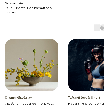
Возраст: 4+
Район: Восточное Измайлово
Платно: Нет
Студия «Икебана»
Тайский бокс (с 8 лет)
Икебана — древнее японское
На занятиях тренер испол
искусство составления
сочетание профессионал