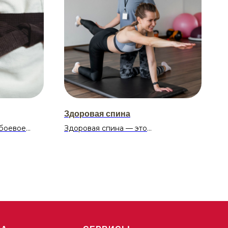
Здоровая спина
 боевое
Здоровая спина — это
е удары
функциональный тренинг,
 прыжки
направленный на укрепление мышц
Главное
спины и плечевого пояса,
развитие
улучшение осанки и профилактику
болей в спине. Тренировка длится
60 минут и включает упражнения из
оздоровительной гимнастики,
ица: 19:00–
пилатеса, дыхательной практики.
Регулярное посещение занятий