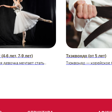
(4-6 лет, 7-9 лет)
Тхэквондо (от 5 лет)
я девочка мечтает стать
Тхэквондо — корейское
иной! 🩰 Классический танец
искусство, использующе
 гармония в каждом движении.
ногами и руками, блоки,
и специальные техники. 
сание:
назначение — защита и 
17:00-18:00, 18:00-19:00,
внутренней дисциплины.
20:30
а-12:00-13:00, 13:00-14:00,
Расписание:
15:30
Понедельник, среда, пятн
20:00, 20:00–21:00