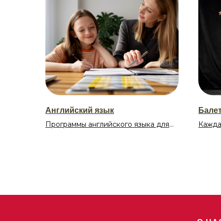
Английский язык
Балет 
Программы английского языка для
Кажда
малышей (3-6 лет) обычно строятся
балер
на игровом подходе, используя
— это
песни, стихи, мультфильмы и другие
интерактивные методы для
Распи
знакомства с языком. Важно, чтобы
Среда-
обучение было увлекательным и
19:00-
соответствовало возрасту ребенка,
Суббот
развивая при этом его навыки
14:00-
восприятия, памяти и мелкой