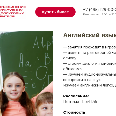
+7 (495) 129-00-
Купить билет
Ежедневно с 9:00 до 21:
Английский язык 
— занятия проходят в игро
— акцент на разговорной ч
основу
— строим диалоги, прибли
общаемся
— изучаем аудио-визуальны
восприятию на слух
Изучаем английский легко, 
Расписание:
Пятница 11:15-11:45
Стоимость: