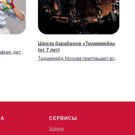
Школа барабанов «Тиджимейд»
(от 7 лет)
афии» дети
ественно-
Тиджимэйд Москва приглашает всех
 — делать
окунуться в мир ритма и звука!
 других
Хотите почувствовать себя
ртины, а
настоящим барабанщиком?
 и историю
Акустические, электронные,
перкуссионные инструменты ждут
именно вас!
00-20:00
Расписание:
Суббота, воскресенье
ША
СЕРВИСЫ
16:00-17:00
17:00-18:00
Услуги