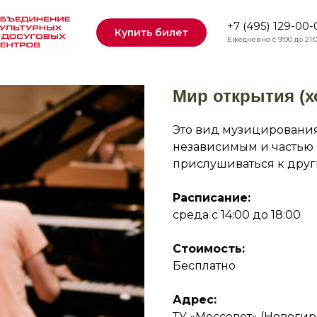
+7 (495) 129-00-
Купить билет
Ежедневно с 9:00 до 21:
Мир открытия (хо
Это вид музицирования,
независимым и частью 
прислушиваться к други
Расписание:
среда с 14:00 до 18:00
Стоимость:
Бесплатно
Адрес:
ТУ «Моссовет» (Новогирее