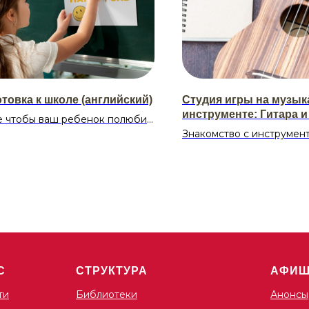
товка к школе (английский)
Студия игры на музы
инструменте: Гитара и
е чтобы ваш ребенок полюбил
(от 7 лет)
йский язык, тогда спешите к
Знакомство с инструмент
Освоение базовой техни
постановка рук, основны
сание:
бой и перебор.
ельник 18:00-19:00
Разучивание популярных
 18:00-19:00
Подготовка к выступлени
ость:
Расписание:
ублей
Вторник и четверг;
Первая группа с 18:00 до
С
СТРУКТУРА
АФИ
Вторая группа с 19:00 до
ти
Библиотеки
Анонсы
Стоимость: