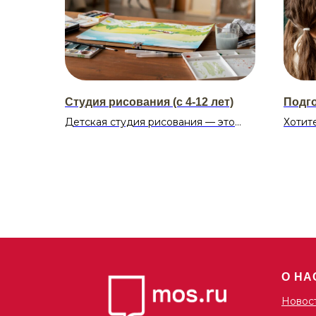
Студия рисования (с 4-12 лет)
Подго
Детская студия рисования — это
Хотит
творческое пространство, где юные
англи
художники смогут раскрыть свой
нам!
внутренний потенциал, проявляя
своё воображение и познавая
Распи
таинственный мир красок и форм.
Понед
Именно здесь дети откроют для
Среда
себя красоту искусства, обретут
навыки выразительности и
Стоим
почувствуют удовлетворение от
700 р
создания прекрасных изображений.
О НА
Расписание:
Новос
вторник/четверг