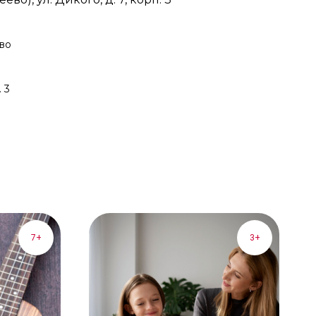
во
. 3
7+
3+