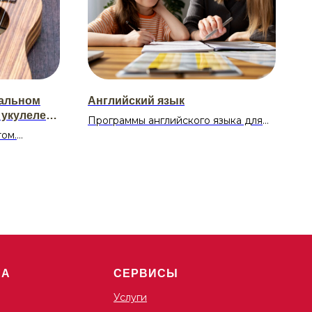
кальном
Английский язык
 укулеле
Программы английского языка для
ом.
малышей (3-6 лет) обычно строятся
ки:
на игровом подходе, используя
е аккорды,
песни, стихи, мультфильмы и другие
интерактивные методы для
 песен.
знакомства с языком. Важно, чтобы
ям.
обучение было увлекательным и
соответствовало возрасту ребенка,
развивая при этом его навыки
восприятия, памяти и мелкой
 18:45
моторики. Для детей 6-8 лет
ША
СЕРВИСЫ
 20:00
программы обучения английскому
языку обычно строятся на игровом
Услуги
подходе, включающем песни,