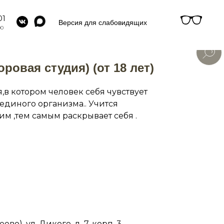
01
Версия для слабовидящих
00
ровая студия) (от 18 лет)
в котором человек себя чувствует
единого организма.. Учится
м ,тем самым раскрывает себя .
во), ул. Дикого, д. 7, корп. 3