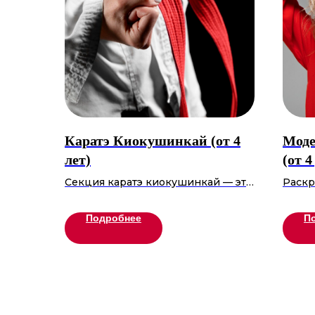
Каратэ Киокушинкай (от 4
Моде
лет)
(от 4
Секция каратэ киокушинкай — это
Раскр
место, где физическая подготовка
дефил
сочетается с духовным развитием.
актер
Подробнее
П
Здесь вас ждут интенсивные
Участ
тренировки, направленные на
портф
совершенствование техники боя,
увере
повышение выносливости и силы
Стань
воли.
котор