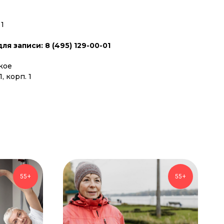
 1
я записи: 8 (495) 129-00-01
кое
, корп. 1
55+
55+