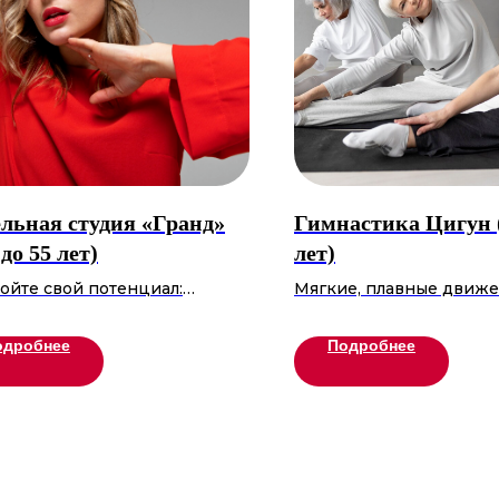
льная студия «Гранд»
Гимнастика Цигун (
 до 55 лет)
лет)
ойте свой потенциал:
Мягкие, плавные движе
е, фотопозирование,
возвращают телу гибкос
ское мастерство и стиль.
мыслям — ясность. Упр
одробнее
Подробнее
вуйте в показах, создайте
улучшают кровообраще
олио и обретите
помогают нормализова
нность для подиума и жизни.
давление, укрепить сус
те той версией себя, о
иммунитет. Дыхательны
ой мечтаете!
снимают стресс, дарят л
энергию. Занимайтесь 