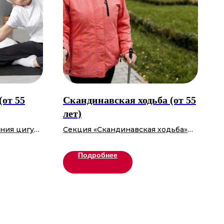
от 55
Скандинавская ходьба (от 55
лет)
ния цигун
Секция «Скандинавская ходьба»
ть, а
проекта «Московское долголетие»
ажнения
приглашает на занятия
Подробнее
ние,
оздоровительной ходьбой с
ть
палками. Под руководством
тавы и
опытных инструкторов вы освоите
е практики
правильную технику ходьбы,
ёгкость и
укрепите мышцы, улучшите осанку
для
и общее самочувствие.