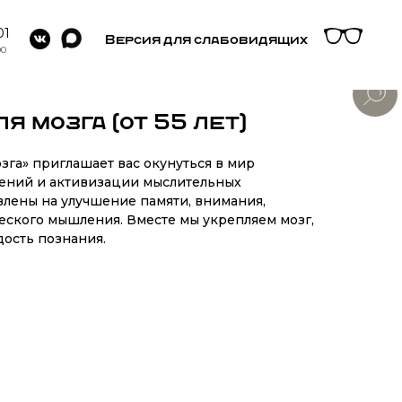
01
Версия для слабовидящих
00
я мозга (от 55 лет)
зга» приглашает вас окунуться в мир
ений и активизации мыслительных
влены на улучшение памяти, внимания,
еского мышления. Вместе мы укрепляем мозг,
дость познания.