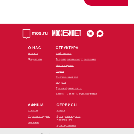
иммунитет. Дыхательные
творческие блоки, предм
практики снимают стресс, дарят
манипулятивную деятельн
лёгкость и энергию. Занимайтесь
игру на музыкальных
для долголетия и гармонии.
инструментах, познавател
речевое и сенсорное раз
Расписание:
Понедельник
Расписание:
13:00-14:00
Среда, пятница
Пятница
О НАС
СТРУКТУРА
10:00-12:00 (2.5-4 года)
10:30-11:30
17:00-18:00 (2.5-4 года)
Новости
Библиотеки
18:00-19:00 (4-5 лет)
Документы
Территориальные управления
Стоимость:
Места встречи
Бесплатно
Стоимость занятий:
Парки
Разовое занятие (утрення
Выставочный зал
Адрес:
группа) - 1600 руб.
Модули
ТУ Метрогородок
В абонементе (утренняя г
Тренажёрные залы
Открытое шоссе, д. 28
1300 руб.
Бассейны и зоны отдыха у воды
Записаться можно по телефону
:
Разовое занятие (вечерн
АФИША
СЕРВИСЫ
+7 (495) 129-00-01
группы) - 1500 руб.
Анонсы
Услуги
В абонементе (вечерние 
Кружки и студии
Аренда городских
- 1150 руб.
пространств
Проекты
Бронирование
Записаться можно по тел
книг