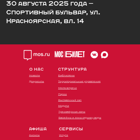
30 августа 2025 года —
Спортивный бульвар, ул.
Красноярская, вл. 14
О НАС
СТРУКТУРА
Новости
Библиотеки
Документы
Территориальные управления
Места встречи
Парки
Выставочный зал
Модули
Тренажёрные залы
Бассейны и зоны отдыха у воды
АФИША
СЕРВИСЫ
Анонсы
Услуги