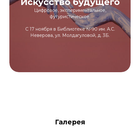
Искусство будущего
Цифровое, экспериментальное,
футуристическое.
С 17 ноября в Библиотеке №90 им. А.С.
Неверова, ул. Молдагуловой, д. 3Б.
Галерея