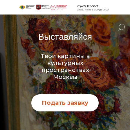
+7 (495) 129-00-01
Ежедневно с 9:00 до 21:00
Версия для
слабовидящи
Выставляйся
Твои картины в
культурных
пространствах
Москвы
Подать заявку