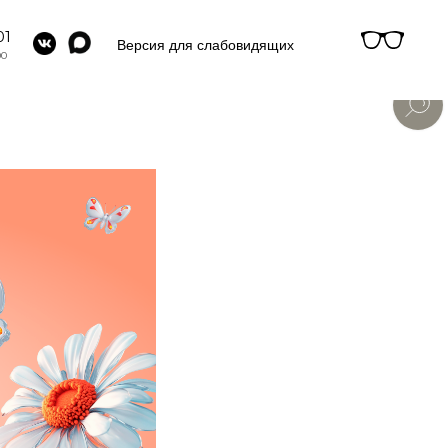
01
Версия для слабовидящих
00