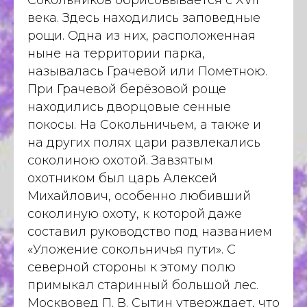
Сокольников обрисовывается с XVII
века. Здесь находились заповедные
рощи. Одна из них, расположенная
ныне на территории парка,
называлась Грачевой или Пометною.
При Грачевой берёзовой роще
находились дворцовые сенные
покосы. На Сокольничьем, а также и
на других полях цари развлекались
соколиною охотой. Завзятым
охотником был царь Алексей
Михайлович, особенно любивший
соколиную охоту, к которой даже
составил руководство под названием
«Уложение сокольничья пути». С
северной стороны к этому полю
примыкал старинный большой лес.
Москвовед П. В. Сытин утверждает, что