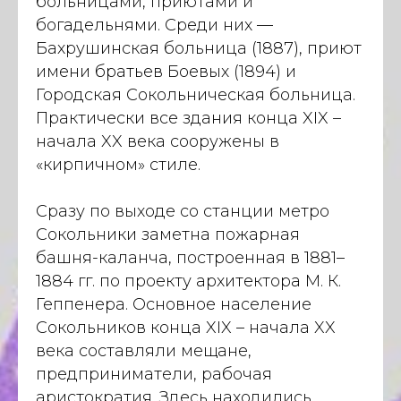
больницами, приютами и
богадельнями. Среди них —
Бахрушинская больница (1887), приют
имени братьев Боевых (1894) и
Городская Сокольническая больница.
Практически все здания конца XIX –
начала XX века сооружены в
«кирпичном» стиле.
Сразу по выходе со станции метро
Сокольники заметна пожарная
башня-каланча, построенная в 1881–
1884 гг. по проекту архитектора М. К.
Геппенера. Основное население
Сокольников конца XIX – начала XX
века составляли мещане,
предприниматели, рабочая
аристократия. Здесь находились