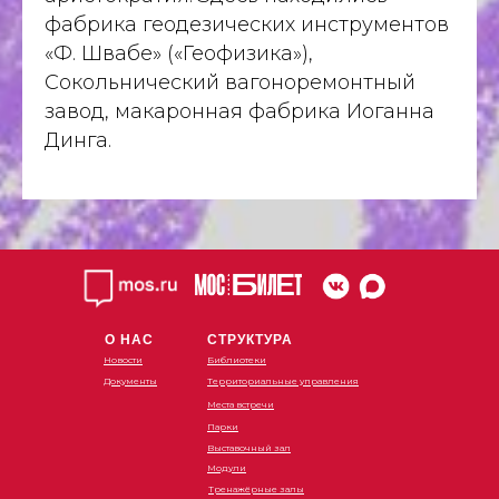
фабрика геодезических инструментов
«Ф. Швабе» («Геофизика»),
Сокольнический вагоноремонтный
завод, макаронная фабрика Иоганна
Динга.
О НАС
СТРУКТУРА
Новости
Библиотеки
Документы
Территориальные управления
Места встречи
Парки
Выставочный зал
Модули
Тренажёрные залы