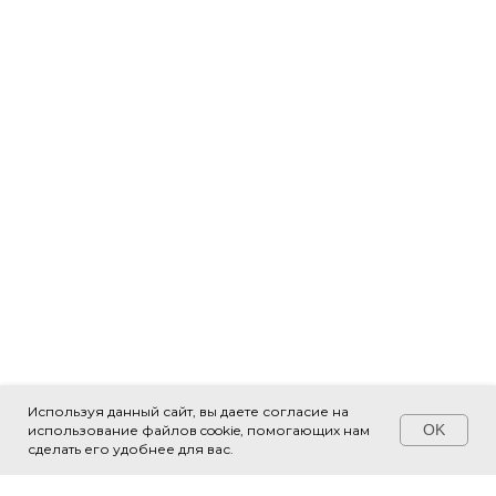
Используя данный сайт, вы даете согласие на
OK
использование файлов cookie, помогающих нам
Свяжитесь с нами!
сделать его удобнее для вас.