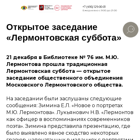
+7 (495) 129-00-01
Ежедневно с 9:00 до 21:00
Открытое заседание
Версия дл
слабовид
«Лермонтовская суббота»
21 декабря в Библиотеке № 76 им. М.Ю.
Лермонтова прошла традиционная
Лермонтовская суббота — открытое
заседание общественного объединения
Московского Лермонтовского общества.
На заседании были заслушаны следующие
сообщения: Зимина Е.Л. «Новое о портретах
М.Ю. Лермонтова». Лукьянович Н.В. «Лермонтов
как офицер в воспоминаниях современников
поэта». Зимина представила презентацию, где
было выявлено явное сходство некоторых
гравюр, напечатанных в изданиях с портретами