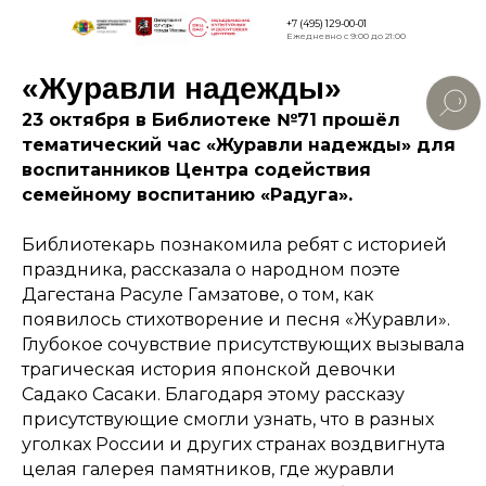
+7 (495) 129-00-01
Ежедневно с 9:00 до 21:00
«Журавли надежды»
Версия для
слабовидящи
23 октября в Библиотеке №71 прошёл
тематический час «Журавли надежды» для
воспитанников Центра содействия
семейному воспитанию «Радуга».
Библиотекарь познакомила ребят с историей
праздника, рассказала о народном поэте
Дагестана Расуле Гамзатове, о том, как
появилось стихотворение и песня «Журавли».
Глубокое сочувствие присутствующих вызывала
трагическая история японской девочки
Садако Сасаки. Благодаря этому рассказу
присутствующие смогли узнать, что в разных
уголках России и других странах воздвигнута
целая галерея памятников, где журавли